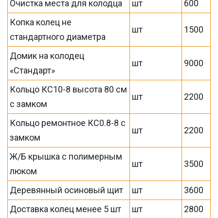
Очистка места для колодца
шт
600
Копка колец не
шт
1500
стандартного диаметра
Домик на колодец
шт
9000
«Стандарт»
Кольцо КС10-8 высота 80 см
шт
2200
с замком
Кольцо ремонтное КС0.8-8 с
шт
2200
замком
Ж/Б крышка с полимерным
шт
3500
люком
Деревянный осиновый щит
шт
3600
Доставка колец менее 5 шт
шт
2800